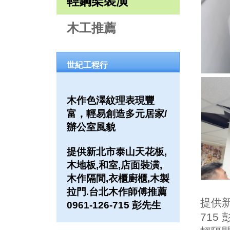
輕鋼架裝潢
木工推薦
世紀工程行
木作色澤紋理表現豐
富，輕易創造多元居家/
辦公室風貌
提供新北市泰山天花板,
木地板,和室,店面裝潢,
木作隔間,衣櫃廚櫃,木製
拉門.台北木作師傅推薦
提供新
0961-126-715 彭先生
715