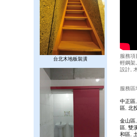
服務項
台北木地板裝潢
輕鋼架,
設計, 
服務區
中正區
區
,
北
金山區
區
,
雙
和區
,