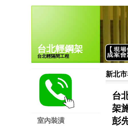
台北輕鋼架
台北輕隔間工程
新北市
台
架施
彭
室內裝潢