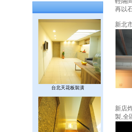
輕隔
再以
新北
台北天花板裝潢
新店
製,全