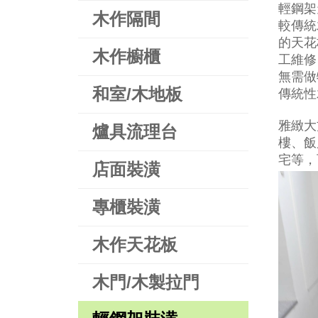
輕鋼架
木作隔間
較傳統
的天花
木作櫥櫃
工維修
無需做
和室/木地板
傳統性
雅緻大
爐具流理台
樓、飯
宅等，
店面裝潢
專櫃裝潢
木作天花板
木門/木製拉門