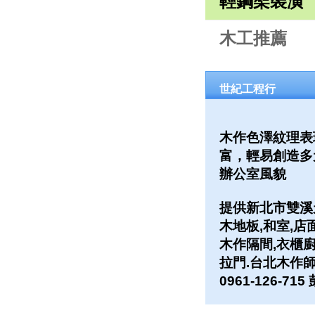
輕鋼架裝潢
木工推薦
世紀工程行
木作色澤紋理表
富，輕易創造多
辦公室風貌
提供新北市雙溪
木地板,和室,店
木作隔間,衣櫃廚
拉門.台北木作
0961-126-71