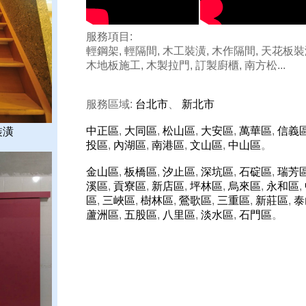
服務項目:
輕鋼架, 輕隔間, 木工裝潢, 木作隔間, 天花板裝
木地板施工, 木製拉門, 訂製廚櫃, 南方松...
服務區域:
台北市
、
新北市
中正區
,
大同區
,
松山區
,
大安區
,
萬華區
,
信義
裝潢
投區
,
內湖區
,
南港區
,
文山區
,
中山區
。
金山區
,
板橋區
,
汐止區
,
深坑區
,
石碇區
,
瑞芳
溪區
,
貢寮區
,
新店區
,
坪林區
,
烏來區
,
永和區
,
區
,
三峽區
,
樹林區
,
鶯歌區
,
三重區
,
新莊區
,
泰
蘆洲區
,
五股區
,
八里區
,
淡水區
,
石門區
。