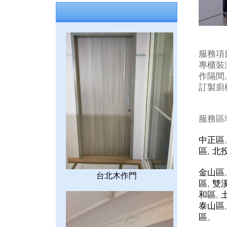
服務項
專櫃裝潢
作隔間,
訂製廚櫃
服務區
中正區
區
,
北
金山區
台北木作門
區
,
雙
和區
,
泰山區
區
。