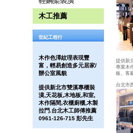
輕鋼架裝潢
木工推薦
世紀工程行
木作色澤紋理表現豐
提供新北
富，輕易創造多元居家/
專業木
辦公室風貌
板、客
台北市
提供新北市雙溪專櫃裝
潢,天花板,木地板,和室,
木作隔間,衣櫃廚櫃,木製
拉門.台北木工師傅推薦
0961-126-715 彭先生