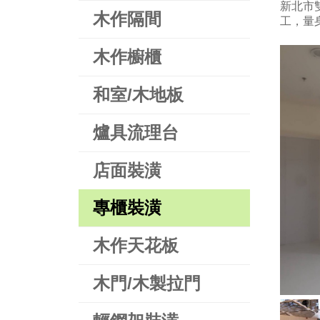
新北市
木作隔間
工，量身
木作櫥櫃
和室/木地板
爐具流理台
店面裝潢
專櫃裝潢
木作天花板
木門/木製拉門