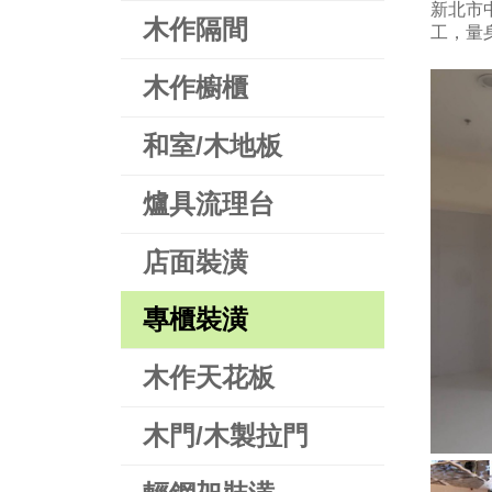
新北市
木作隔間
工，量身
木作櫥櫃
和室/木地板
爐具流理台
店面裝潢
專櫃裝潢
木作天花板
木門/木製拉門