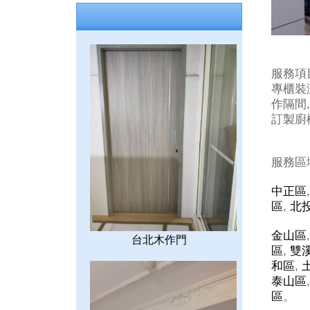
服務項
專櫃裝潢
作隔間,
訂製廚櫃
服務區
中正區
區
,
北
金山區
台北木作門
區
,
雙
和區
,
泰山區
區
。