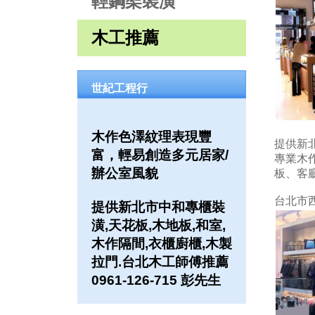
輕鋼架裝潢
木工推薦
世紀工程行
木作色澤紋理表現豐
提供新北
富，輕易創造多元居家/
專業木
辦公室風貌
板、客
台北市
提供新北市中和專櫃裝
潢,天花板,木地板,和室,
木作隔間,衣櫃廚櫃,木製
拉門.台北木工師傅推薦
0961-126-715 彭先生