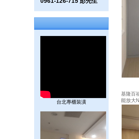
0961-126-715 彭先生
基隆百
能放大
台北專櫃裝潢