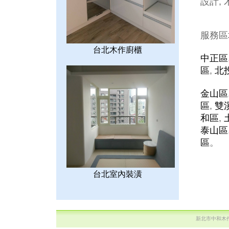
設計, 
服務區
台北木作廚櫃
中正區
區
,
北
金山區
區
,
雙
和區
,
泰山區
區
。
台北室內裝潢
新北市中和木作