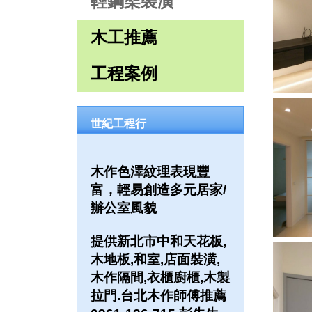
輕鋼架裝潢
木工推薦
工程案例
世紀工程行
木作色澤紋理表現豐
富，輕易創造多元居家/
辦公室風貌
提供新北市中和天花板,
木地板,和室,店面裝潢,
木作隔間,衣櫃廚櫃,木製
拉門.台北木作師傅推薦