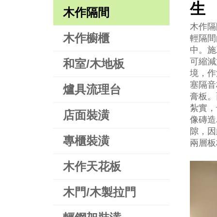
生
木作隔間
木作隔
木作櫥櫃
輕隔間
中。施
可縮減
和室/木地板
境，作
塞隔音
爐具流理台
膏板。
紮實，
店面裝潢
像磚造
隙，因
專櫃裝潢
兩層板
木作天花板
木門/木製拉門