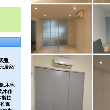
現豐
元居家/
板,木地
潢,木作
木製拉
傅推薦