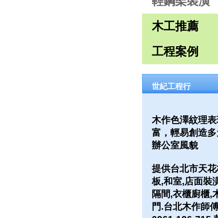
輕鋼架裝潢
木工推薦
工程案例
世紀工程行
木作色澤紋理表
富，輕易創造多
辦公室風貌
提供台北市天花
板,和室,店面裝
隔間,衣櫃廚櫃,
門.台北木作師