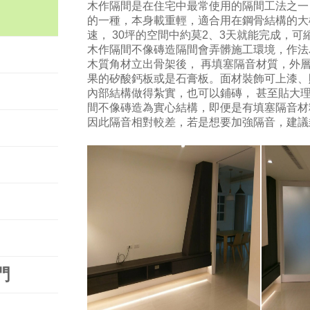
木作隔間是在住宅中最常使用的隔間工法之一
的一種，本身載重輕，適合用在鋼骨結構的大
速， 30坪的空間中約莫2、3天就能完成，可
木作隔間不像磚造隔間會弄髒施工環境，作法
木質角材立出骨架後， 再填塞隔音材質，外
果的矽酸鈣板或是石膏板。面材裝飾可上漆、
內部結構做得紮實，也可以鋪磚， 甚至貼大
間不像磚造為實心結構，即便是有填塞隔音材
因此隔音相對較差，若是想要加強隔音，建議
門