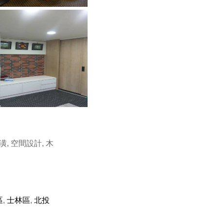
潢, 空間設計, 木
區
,
士林區
,
北投