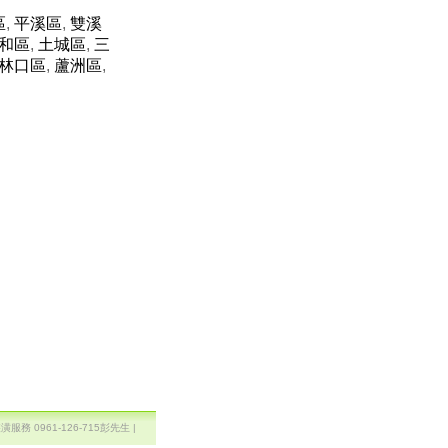
區
,
平溪區
,
雙溪
和區
,
土城區
,
三
林口區
,
蘆洲區
,
0961-126-715彭先生 |