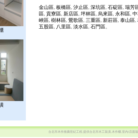
金山區
,
板橋區
,
汐止區
,
深坑區
,
石碇區
,
瑞芳
區
,
貢寮區
,
新店區
,
坪林區
,
烏來區
,
永和區
,
中
峽區
,
樹林區
,
鶯歌區
,
三重區
,
新莊區
,
泰山區
,
五股區
,
八里區
,
淡水區
,
石門區
。
櫃
潢
台北市木作推薦世紀工程,提供台北市木工裝潢,木作櫃,室內/店面裝潢服務 