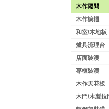
木作隔間
木作櫥櫃
和室/木地板
爐具流理台
店面裝潢
專櫃裝潢
木作天花板
木門/木製拉