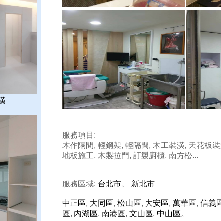
潢
服務項目:
木作隔間, 輕鋼架, 輕隔間, 木工裝潢, 天花板裝
地板施工, 木製拉門, 訂製廚櫃, 南方松...
服務區域:
台北市
、
新北市
中正區
,
大同區
,
松山區
,
大安區
,
萬華區
,
信義
區
,
內湖區
,
南港區
,
文山區
,
中山區
。