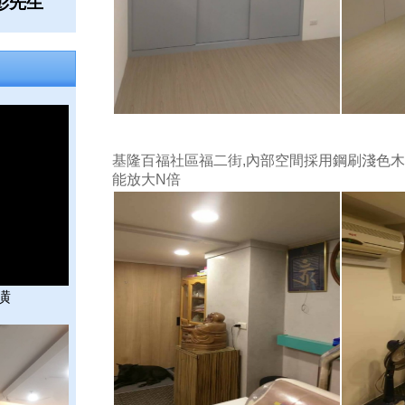
5 彭先生
基隆百福社區福二街,內部空間採用鋼刷淺色木
能放大N倍
潢