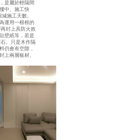
，是屬於輕隔間
樓中。施工快
縮減施工天數。
為運用一根根的
層再封上具防火效
貼壁紙等，若是
理石。只是木作隔
料仍會有空隙，
封上兩層板材。