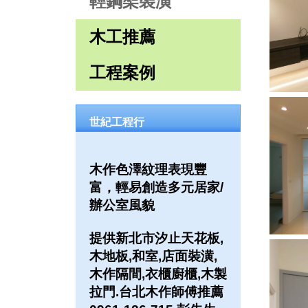
輕鋼架裝潢
木工推薦
工程案例
世紀工程行
木作色澤紋理表現豐
富，輕易創造多元居家/
辦公室風貌
提供新北市汐止天花板,
木地板,和室,店面裝潢,
木作隔間,衣櫃廚櫃,木製
拉門.台北木作師傅推薦