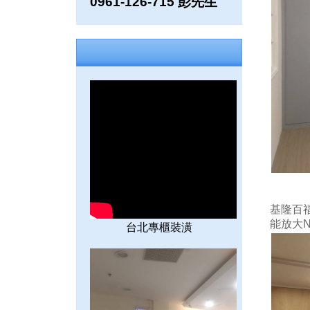
0961-126-715 彭先生
基隆百
能放大
台北專櫃裝潢