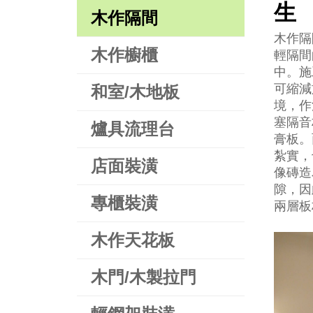
生
木作隔間
木作隔
木作櫥櫃
輕隔間
中。施
可縮減
和室/木地板
境，作
塞隔音
爐具流理台
膏板。
紮實，
店面裝潢
像磚造
隙，因
專櫃裝潢
兩層板
木作天花板
木門/木製拉門