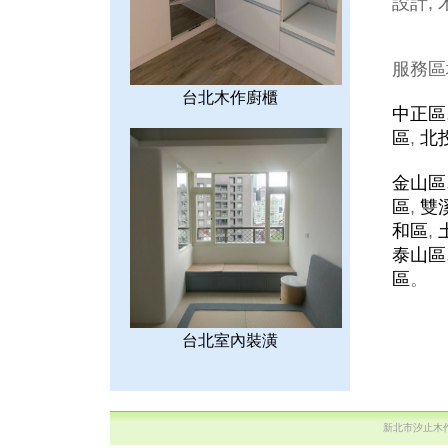
設計, 
服務區
台北木作廚櫃
中正區
區
,
北
金山區
區
,
雙
和區
,
泰山區
區
。
台北室內裝潢
新北市汐止木作