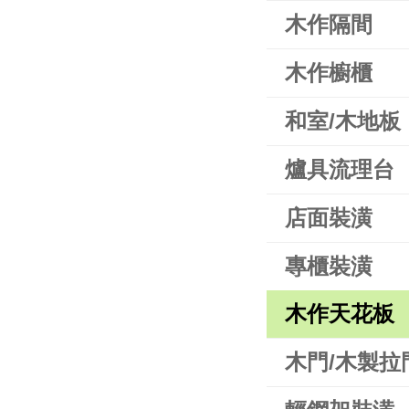
木作隔間
木作櫥櫃
和室/木地板
爐具流理台
店面裝潢
專櫃裝潢
木作天花板
木門/木製拉