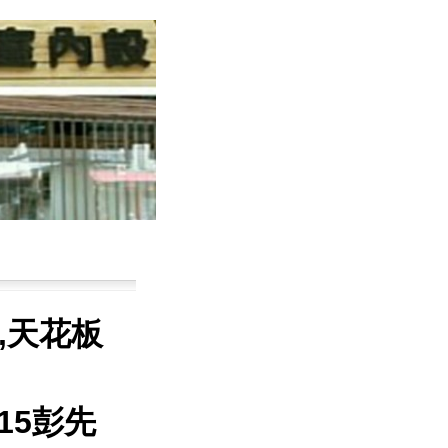
,天花板
-715彭先