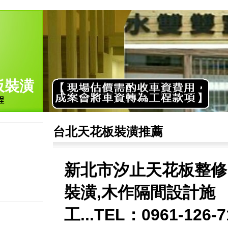
板裝潢
程
台北天花板裝潢推薦
新北市汐止天花板整修
裝潢,木作隔間設計施
工...TEL：0961-126