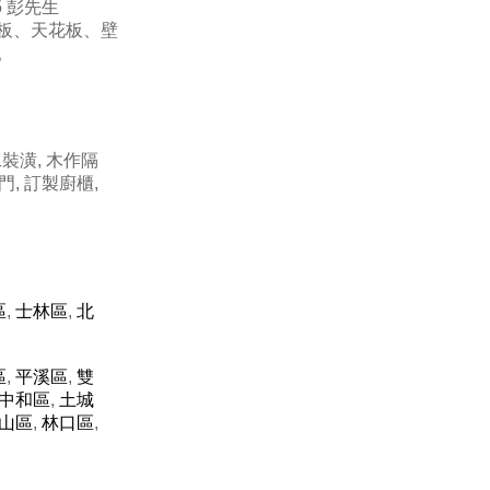
5 彭先生
板、天花板、壁
。
工裝潢, 木作隔
門, 訂製廚櫃,
區
,
士林區
,
北
區
,
平溪區
,
雙
中和區
,
土城
山區
,
林口區
,