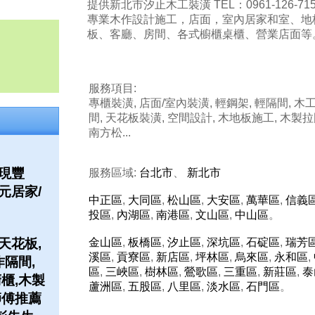
提供新北市汐止木工裝潢 TEL：0961-126-71
專業木作設計施工，店面，室內居家和室、地
板、客廳、房間、各式櫥櫃桌櫃、營業店面等
服務項目:
專櫃裝潢, 店面/室內裝潢, 輕鋼架, 輕隔間, 木
間, 天花板裝潢, 空間設計, 木地板施工, 木製拉
南方松...
現豐
服務區域:
台北市
、
新北市
元居家/
中正區
,
大同區
,
松山區
,
大安區
,
萬華區
,
信義
投區
,
內湖區
,
南港區
,
文山區
,
中山區
。
天花板,
金山區
,
板橋區
,
汐止區
,
深坑區
,
石碇區
,
瑞芳
溪區
,
貢寮區
,
新店區
,
坪林區
,
烏來區
,
永和區
,
作隔間,
區
,
三峽區
,
樹林區
,
鶯歌區
,
三重區
,
新莊區
,
泰
櫃,木製
蘆洲區
,
五股區
,
八里區
,
淡水區
,
石門區
。
師傅推薦