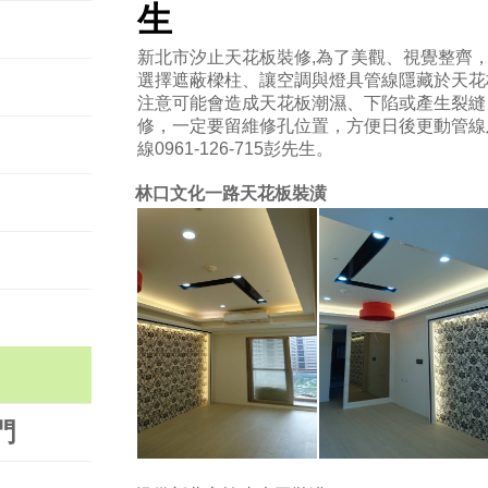
生
新北市汐止天花板裝修,為了美觀、視覺整齊
選擇遮蔽樑柱、讓空調與燈具管線隱藏於天花
注意可能會造成天花板潮濕、下陷或產生裂縫
修，一定要留維修孔位置，方便日後更動管線
線0961-126-715彭先生。
林口文化一路天花板裝潢
門