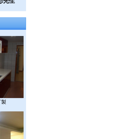
5 彭先生
訂製