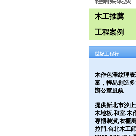
輕鋼架裝潢
木工推薦
工程案例
世紀工程行
木作色澤紋理表
富，輕易創造多
辦公室風貌
提供新北市汐止
木地板,和室,木
專櫃裝潢,衣櫃廚
拉門.台北木工