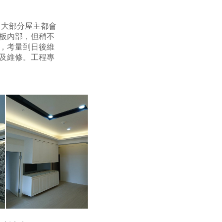
，大部分屋主都會
板內部，但稍不
，考量到日後維
及維修。工程專