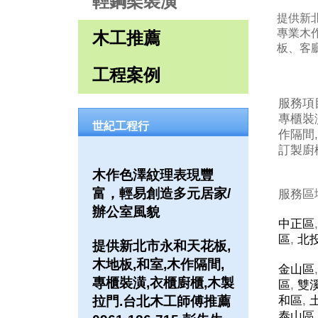
輕鋼架裝潢
提供新北
專業木
木工推薦
板、客
工程案例
服務項
專櫃裝潢
世紀工程行
作隔間,
訂製廚櫃
木作色澤紋理表現豐
富，輕易創造多元居家/
服務區
辦公室風貌
中正區
區
,
北
提供新北市永和天花板,
木地板,和室,木作隔間,
金山區
專櫃裝潢,衣櫃廚櫃,木製
區
,
雙
拉門.台北木工師傅推薦
和區
,
泰山區