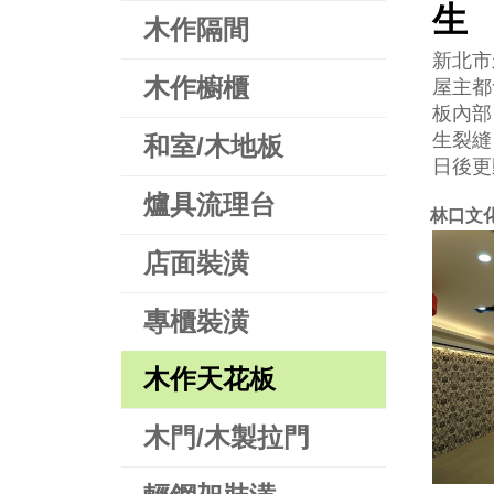
生
木作隔間
新北市
木作櫥櫃
屋主都
板內部
生裂縫
和室/木地板
日後更
爐具流理台
林口文
店面裝潢
專櫃裝潢
木作天花板
木門/木製拉門