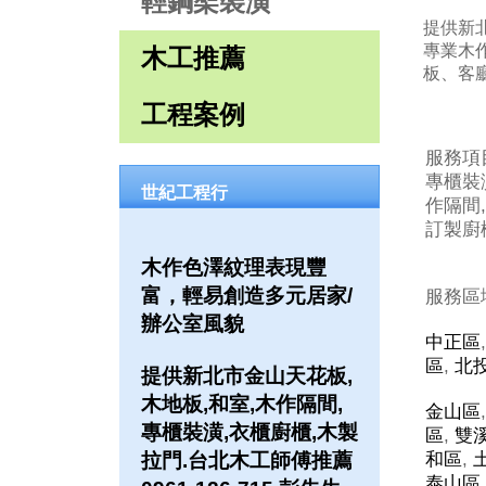
輕鋼架裝潢
提供新北
專業木
木工推薦
板、客
工程案例
服務項
專櫃裝潢
世紀工程行
作隔間,
訂製廚櫃
木作色澤紋理表現豐
富，輕易創造多元居家/
服務區
辦公室風貌
中正區
區
,
北
提供新北市金山天花板,
木地板,和室,木作隔間,
金山區
專櫃裝潢,衣櫃廚櫃,木製
區
,
雙
拉門.台北木工師傅推薦
和區
,
泰山區