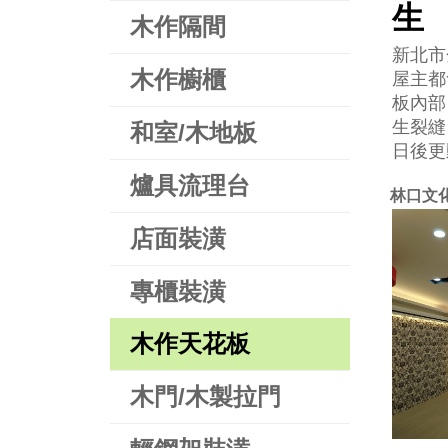
生
木作隔間
新北市
木作櫥櫃
屋主都
板內部
生裂縫
和室/木地板
日後更
爐具流理台
林口文
店面裝潢
專櫃裝潢
木作天花板
木門/木製拉門