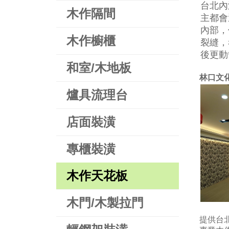
台北內
木作隔間
主都會
內部，
木作櫥櫃
裂縫，
後更動
和室/木地板
林口文
爐具流理台
店面裝潢
專櫃裝潢
木作天花板
木門/木製拉門
提供台北