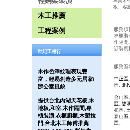
輕鋼架裝潢
專業木
板、客
木工推薦
工程案例
服務項
專櫃裝潢
作隔間,
訂製廚櫃
世紀工程行
服務區
木作色澤紋理表現豐
富，輕易創造多元居家/
中正區
區
,
北
辦公室風貌
金山區
提供台北內湖天花板,木
區
,
雙
地板,和室,木作隔間,專
和區
,
櫃裝潢,衣櫃廚櫃,木製拉
泰山區
門.台北木工師傅推薦
區
。