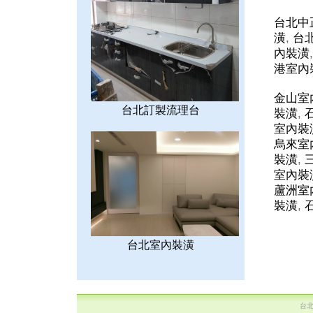
台北中
潢
,
台
內裝潢
港室內
金山室
台北訂製流理台
裝潢
,
室內裝
烏來室
裝潢
,
室內裝
蘆洲室
裝潢
,
台北室內裝潢
台北