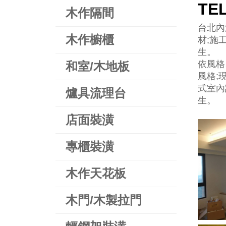
TE
木作隔間
台北內
木作櫥櫃
材;施
生。
依風格
和室/木地板
風格;
式室內設
爐具流理台
生。
店面裝潢
專櫃裝潢
木作天花板
木門/木製拉門