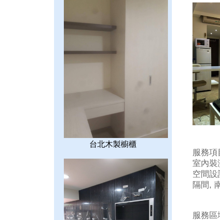
台北木製櫥櫃
服務項
室內裝潢
空間設計
隔間, 南
服務區