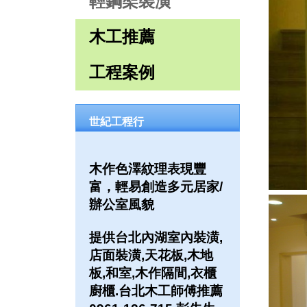
輕鋼架裝潢
木工推薦
工程案例
世紀工程行
木作色澤紋理表現豐
富，輕易創造多元居家/
辦公室風貌
提供台北內湖室內裝潢,
店面裝潢,天花板,木地
板,和室,木作隔間,衣櫃
廚櫃.台北木工師傅推薦