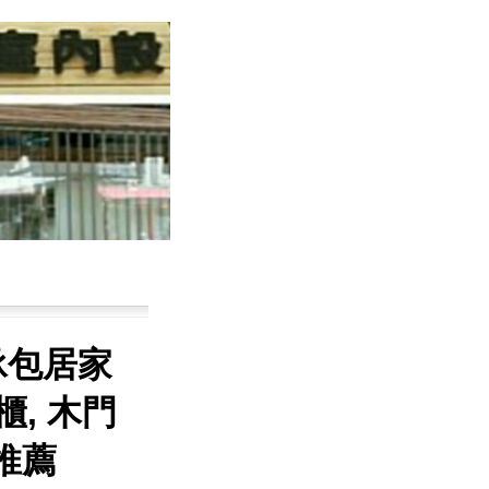
承包居家
櫃, 木門
.推薦