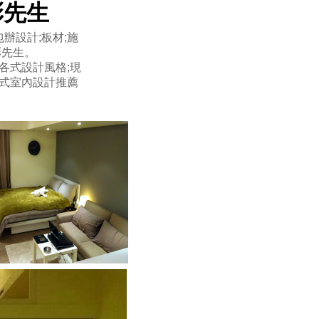
5彭先生
辦設計;板材;施
彭先生。
各式設計風格;現
式室內設計推薦