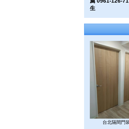
薦 0961-126-7
生
台北隔間門