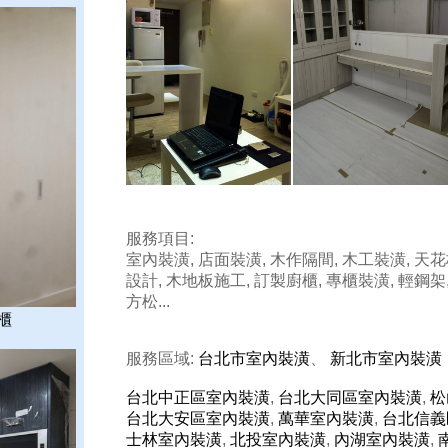
服務項目:
室內裝潢, 店面裝潢, 木作隔間, 木工裝潢, 天花
設計, 木地板施工, 訂製廚櫃, 專櫃裝潢, 輕鋼架,
方松...
櫃
服務區域:
台北市室內裝潢
、
新北市室內裝潢
台北中正區室內裝潢
,
台北大同區室內裝潢
,
松
台北大安區室內裝潢
,
萬華室內裝潢
,
台北信義
士林室內裝潢
,
北投室內裝潢
,
內湖室內裝潢
,