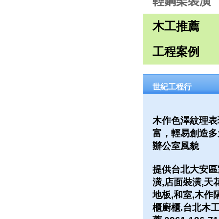
輕鋼架裝潢
木工推薦
工程案例
世紀工程行
木作色澤紋理表
富，輕易創造多
辦公室風貌
提供台北大安區
潢,店面裝潢,天
地板,和室,木作
櫃廚櫃.台北木