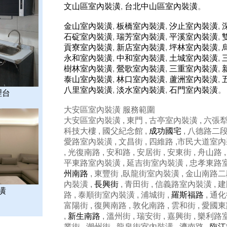
文山區室內裝潢
,
台北中山區室內裝潢
。
金山室內裝潢
,
板橋室內裝潢
,
汐止室內裝潢
,
石碇室內裝潢
,
瑞芳室內裝潢
,
平溪室內裝潢
,
貢寮室內裝潢
,
新店室內裝潢
,
坪林室內裝潢
,
永和室內裝潢
,
中和室內裝潢
,
土城室內裝潢
,
樹林室內裝潢
,
鶯歌室內裝潢
,
三重室內裝潢
,
泰山室內裝潢
,
林口室內裝潢
,
蘆洲室內裝潢
,
八里室內裝潢
,
淡水室內裝潢
,
石門室內裝潢
。
理台
大安區室內裝潢 服務範圍
大安區室內裝潢 , 東門 , 古亭室內裝潢 , 六張
科技大樓 , 國父紀念館 ,
成功國宅
, 八德路二段 
愛路室內裝潢 , 文昌街 , 四維路 ,市民大道室內
, 光復南路 , 安和路 , 安居街 , 安東街 , 舟山路 ,
平東路室內裝潢 , 延吉街室內裝潢 , 忠孝東路
州南路
, 東豐街 ,臥龍街室內裝潢 , 金山南路二
內裝潢 ,
長興街
, 青田街 , 信義路室內裝潢 , 建
潢
路 , 泰順街室內裝潢 , 浦城街 ,
羅斯福路
, 通化
富陽街 , 復興南路 , 敦化南路 , 雲和街 , 愛國
,
新生南路
, 溫州街 , 瑞安街 , 嘉興街 , 樂利路
業街 , 潮州街 , 龍泉街室內裝潢 , 濟南路 ,
臨江