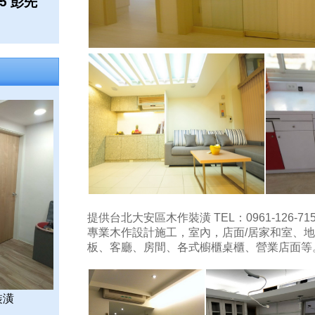
15 彭先
提供台北大安區木作裝潢 TEL：0961-126-71
專業木作設計施工，室內，店面/居家和室、
板、客廳、房間、各式櫥櫃桌櫃、營業店面等
裝潢