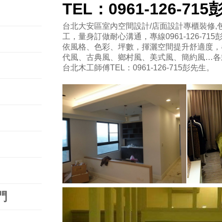
TEL：0961-126-71
台北大安區室內空間設計/店面設計專櫃裝修,包
工，量身訂做耐心溝通，專線0961-126-715
依風格、色彩、坪數，揮灑空間提升舒適度，
代風、古典風、鄉村風、美式風、簡約風…各
台北木工師傅TEL：0961-126-715彭先生。
門