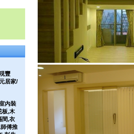
現豐
元居家/
室內裝
花板,木
隔間,衣
工師傅推