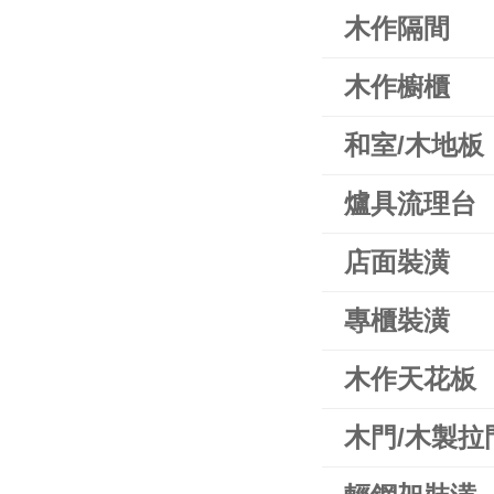
木作隔間
木作櫥櫃
和室/木地板
爐具流理台
店面裝潢
專櫃裝潢
木作天花板
木門/木製拉