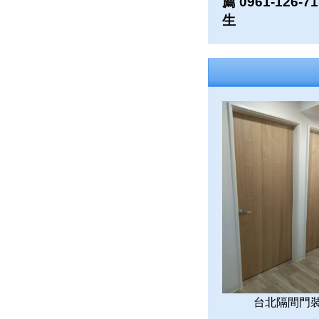
薦 0961-126-7
生
台北隔間門