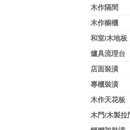
木作隔間
木作櫥櫃
和室/木地板
爐具流理台
店面裝潢
專櫃裝潢
木作天花板
木門/木製拉