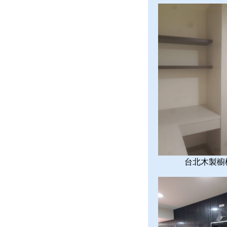
台北木製櫥