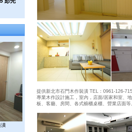
15 彭先
提供新北市石門木作裝潢 TEL：0961-126-71
專業木作設計施工，室內，店面/居家和室、
板、客廳、房間、各式櫥櫃桌櫃、營業店面等
裝潢