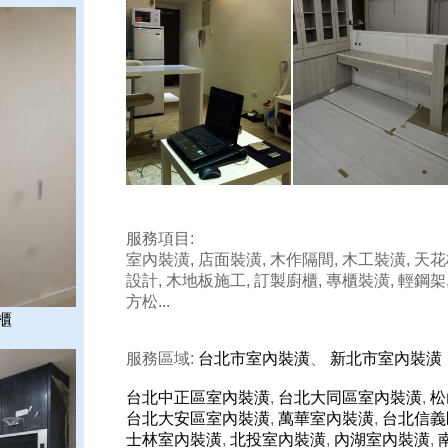
服務項目:
室內裝潢, 店面裝潢, 木作隔間, 木工裝潢, 天花
設計, 木地板施工, 訂製廚櫃, 專櫃裝潢, 輕鋼架,
方松...
櫃
服務區域:
台北市室內裝潢
、
新北市室內裝潢
台北中正區室內裝潢
,
台北大同區室內裝潢
,
松
台北大安區室內裝潢
,
萬華室內裝潢
,
台北信義
士林室內裝潢
,
北投室內裝潢
,
內湖室內裝潢
,