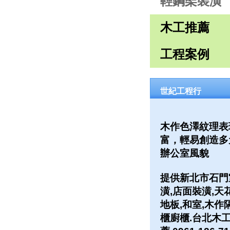
輕鋼架裝潢
木工推薦
工程案例
世紀工程行
木作色澤紋理表
富，輕易創造多
辦公室風貌
提供新北市石門
潢,店面裝潢,天
地板,和室,木作
櫃廚櫃.台北木