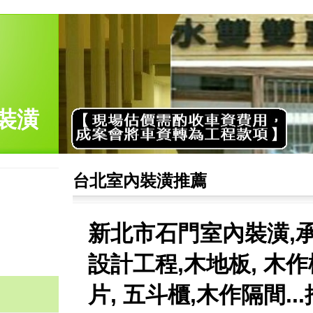
裝潢
台北室內裝潢推薦
新北市石門室內裝潢,
設計工程,木地板, 木作
片, 五斗櫃,木作隔間..