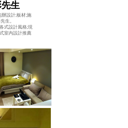
5彭先生
辦設計;板材;施
彭先生。
各式設計風格;現
式室內設計推薦