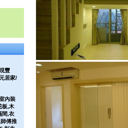
現豐
元居家/
室內裝
花板,木
隔間,衣
工師傅推