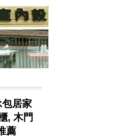
承包居家
櫃, 木門
.推薦