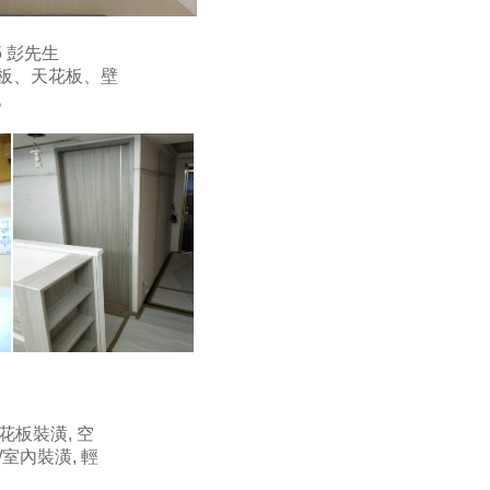
5 彭先生
板、天花板、壁
。
花板裝潢, 空
/室內裝潢, 輕