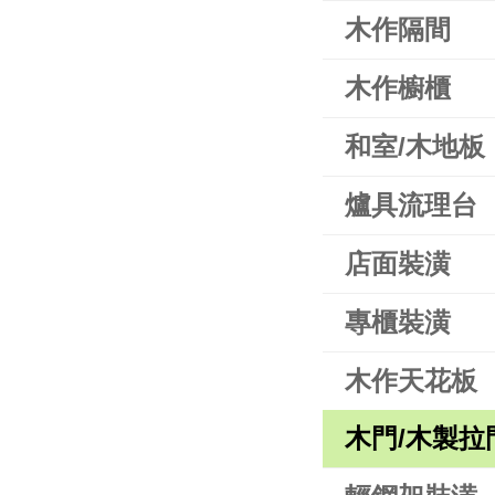
木作隔間
木作櫥櫃
和室/木地板
爐具流理台
店面裝潢
專櫃裝潢
木作天花板
木門/木製拉