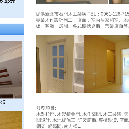
15 彭先
提供新北市石門木工裝潢 TEL：0961-126-71
專業木作設計施工，店面，室內居家和室、地
板、客廳、房間、各式櫥櫃桌櫃、營業店面等
裝潢
服務項目:
木製拉門, 木製折疊門, 木作隔間, 木工裝潢, 天
間設計, 木地板施工, 訂製廚櫃, 專櫃裝潢, 店面
鋼架, 輕隔間, 南方松...