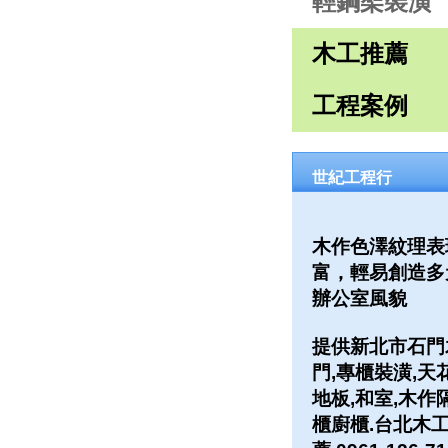
輕鋼架裝潢
木工推薦
工程案例
世紀工程行
木作色澤紋理表
富，輕易創造多
辦公室風貌
提供新北市石門
門,專櫃裝潢,天
地板,和室,木作
櫃廚櫃.台北木