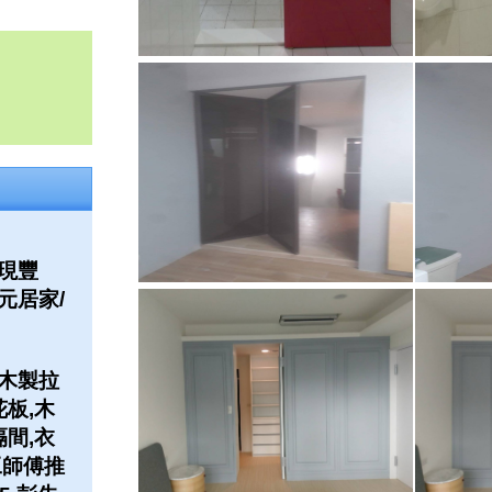
現豐
元居家/
木製拉
花板,木
隔間,衣
工師傅推