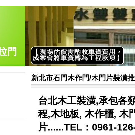
拉門
新北市石門木作門/木門片裝潢
台北木工裝潢,承包各
程,木地板, 木作櫃, 木
片......TEL：0961-12