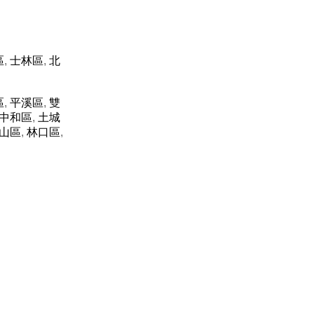
區
,
士林區
,
北
區
,
平溪區
,
雙
中和區
,
土城
山區
,
林口區
,