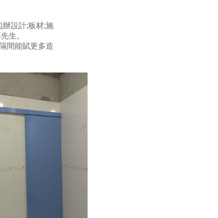
辦設計;板材;施
彭先生。
作隔間能賦更多造