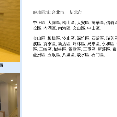
服務區域:
台北市
、
新北市
中正區
,
大同區
,
松山區
,
大安區
,
萬華區
,
信義
投區
,
內湖區
,
南港區
,
文山區
,
中山區
。
金山區
,
板橋區
,
汐止區
,
深坑區
,
石碇區
,
瑞芳
溪區
,
貢寮區
,
新店區
,
坪林區
,
烏來區
,
永和區
,
區
,
三峽區
,
樹林區
,
鶯歌區
,
三重區
,
新莊區
,
泰
蘆洲區
,
五股區
,
八里區
,
淡水區
,
石門區
。
櫃