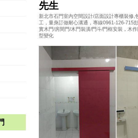
先生
新北市石門室內空間設計/店面設計專櫃裝修,包
工，量身訂做耐心溝通，專線0961-126-715
實木門/房間門/木門裝潢/門斗/門框安裝，木
型變化
門