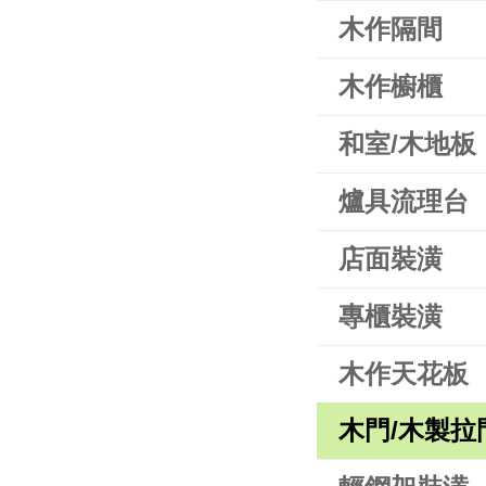
木作隔間
木作櫥櫃
和室/木地板
爐具流理台
店面裝潢
專櫃裝潢
木作天花板
木門/木製拉