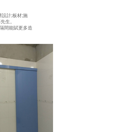
設計;板材;施
彭先生。
作隔間能賦更多造