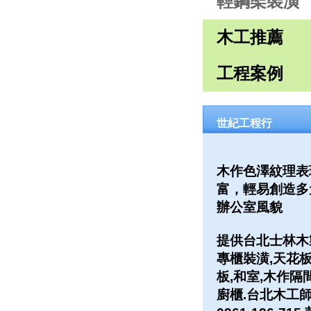
輕鋼架裝潢
木工推薦
工程案例
世紀工程行
木作色澤紋理表
富，輕易創造多
辦公室風貌
提供台北士林木
專櫃裝潢,天花板
板,和室,木作隔
廚櫃.台北木工