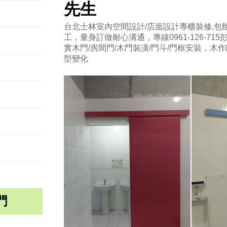
先生
台北士林室內空間設計/店面設計專櫃裝修,包辦
工，量身訂做耐心溝通，專線0961-126-715
實木門/房間門/木門裝潢/門斗/門框安裝，木
型變化
門