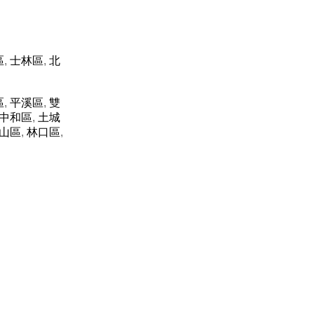
區
,
士林區
,
北
區
,
平溪區
,
雙
中和區
,
土城
山區
,
林口區
,