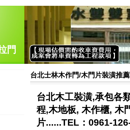
拉門
台北士林木作門/木門片裝潢推薦
台北木工裝潢,承包各
程,木地板, 木作櫃, 木
片......TEL：0961-12