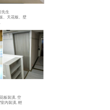
 彭先生
板、天花板、壁
。
花板裝潢, 空
/室內裝潢, 輕