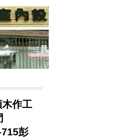
類木作工
門
6-715彭