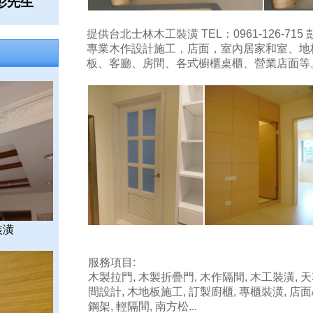
5 彭先生
提供台北士林木工裝潢 TEL：0961-126-715
專業木作設計施工，店面，室內居家和室、地
板、客廳、房間、各式櫥櫃桌櫃、營業店面等
裝潢
服務項目:
木製拉門, 木製折疊門, 木作隔間, 木工裝潢, 天
間設計, 木地板施工, 訂製廚櫃, 專櫃裝潢, 店面
鋼架, 輕隔間, 南方松...