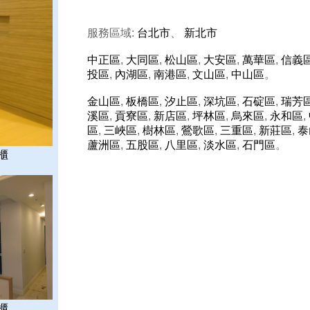
服務區域:
台北市
、
新北市
中正區
,
大同區
,
松山區
,
大安區
,
萬華區
,
信義
投區
,
內湖區
,
南港區
,
文山區
,
中山區
。
金山區
,
板橋區
,
汐止區
,
深坑區
,
石碇區
,
瑞芳
溪區
,
貢寮區
,
新店區
,
坪林區
,
烏來區
,
永和區
,
區
,
三峽區
,
樹林區
,
鶯歌區
,
三重區
,
新莊區
,
泰
蘆洲區
,
五股區
,
八里區
,
淡水區
,
石門區
。
櫃
櫃