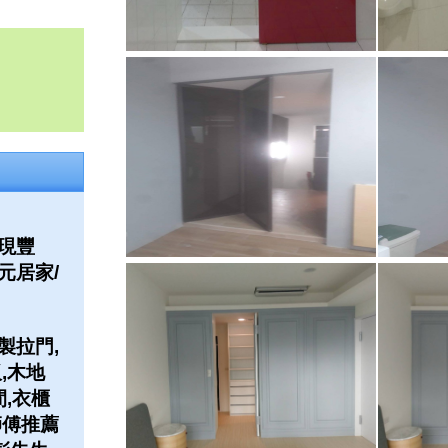
現豐
元居家/
製拉門,
,木地
間,衣櫃
師傅推薦