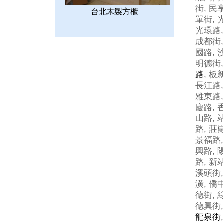
街, 民
台北木製方櫃
單街, 
光環路,
成都街,
國路, 
明德街,
路
, 板
長江路,
雅東路,
慶路, 
山路, 
路, 莊
景福路,
興路, 
路, 新
溪頭街,
潢, 僑
德街, 
德興街,
龍泉街