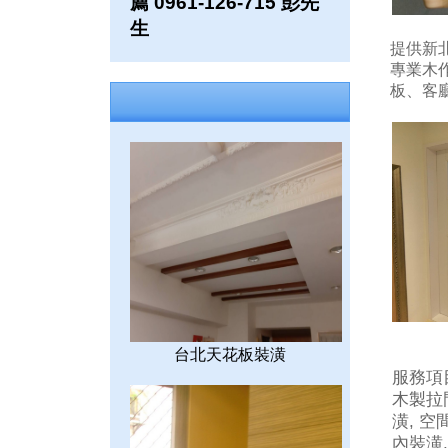
薦 0961-126-715 彭先
生
提供新北
專業木
板、客
台北天花板裝潢
服務項
木製拉門
潢, 空
內裝潢,