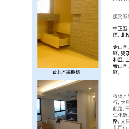
服務區
中正區
區
,
北
金山區
區
,
雙
和區
,
泰山區
台北木製櫥櫃
區
。
板橋木門
行, 大
觀路, 
仁化街,
路
, 文
北門街,