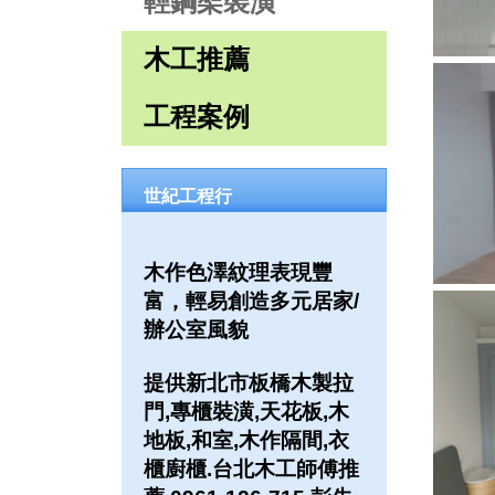
輕鋼架裝潢
木工推薦
工程案例
世紀工程行
木作色澤紋理表現豐
富，輕易創造多元居家/
辦公室風貌
提供新北市板橋木製拉
門,專櫃裝潢,天花板,木
地板,和室,木作隔間,衣
櫃廚櫃.台北木工師傅推