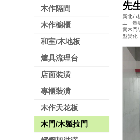
先
木作隔間
新北市
工，量身
木作櫥櫃
實木門
型變化
和室/木地板
爐具流理台
店面裝潢
專櫃裝潢
木作天花板
木門/木製拉門