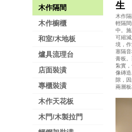
生
木作隔間
木作隔
木作櫥櫃
輕隔間
中。施
可縮減
和室/木地板
境，作
塞隔音
爐具流理台
膏板。
紮實，
店面裝潢
像磚造
隙，因
專櫃裝潢
兩層板
木作天花板
木門/木製拉門