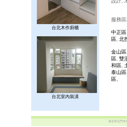
設計, 
服務區
台北木作廚櫃
中正區
區
,
北
金山區
區
,
雙
和區
,
泰山區
區
。
台北室內裝潢
新北市石門木作