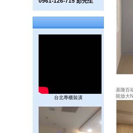
0961-126-715 彭先生
基隆百
能放大
台北專櫃裝潢