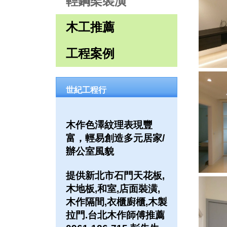
輕鋼架裝潢
木工推薦
工程案例
世紀工程行
木作色澤紋理表現豐
富，輕易創造多元居家/
辦公室風貌
提供新北市石門天花板,
木地板,和室,店面裝潢,
木作隔間,衣櫃廚櫃,木製
拉門.台北木作師傅推薦