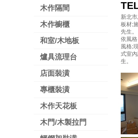
TE
木作隔間
新北市
木作櫥櫃
板材;
先生。
依風格
和室/木地板
風格;
式室內設
爐具流理台
生。
店面裝潢
專櫃裝潢
木作天花板
木門/木製拉門