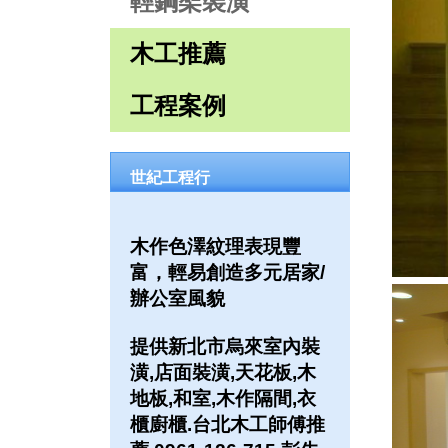
輕鋼架裝潢
木工推薦
工程案例
世紀工程行
木作色澤紋理表現豐
富，輕易創造多元居家/
辦公室風貌
提供新北市烏來室內裝
潢,店面裝潢,天花板,木
地板,和室,木作隔間,衣
櫃廚櫃.台北木工師傅推