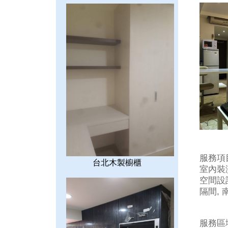
服務項
台北木製櫥櫃
室內裝潢
空間設計
隔間, 南
服務區