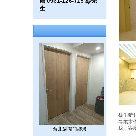
薦 0961-126-715 彭先
生
提供新北
專業木
板、客
台北隔間門裝潢