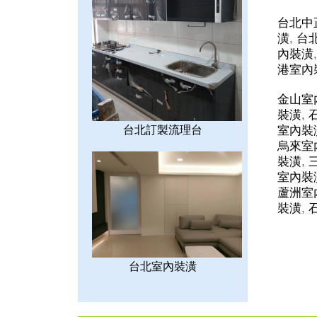
台北中
潢
,
台
內裝潢
港室內
金山室
裝潢
,
室內裝
台北訂製流理台
烏來室
裝潢
,
室內裝
蘆洲室
裝潢
,
台北室內裝潢