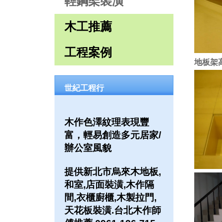
輕鋼架裝潢
木工推薦
工程案例
地板架
世紀工程行
木作色澤紋理表現豐
富，輕易創造多元居家/
辦公室風貌
提供新北市烏來木地板,
和室,店面裝潢,木作隔
間,衣櫃廚櫃,木製拉門,
天花板裝潢.台北木作師