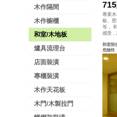
71
木作隔間
專業木
木作櫥櫃
板、壁
等， 
感受，
和室/木地板
和室部
爐具流理台
危險性
店面裝潢
專櫃裝潢
木作天花板
木門/木製拉門