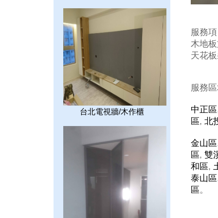
服務項
木地板施
天花板裝
服務區
中正區
台北電視牆/木作櫃
區
,
北
金山區
區
,
雙
和區
,
泰山區
區
。