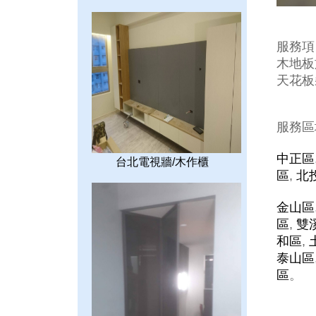
服務項
木地板施
天花板裝
服務區
中正區
台北電視牆/木作櫃
區
,
北
金山區
區
,
雙
和區
,
泰山區
區
。