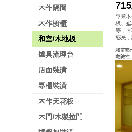
71
木作隔間
專業木
木作櫥櫃
板、壁
等， 
感受，
和室/木地板
和室部
爐具流理台
危險性
店面裝潢
專櫃裝潢
木作天花板
木門/木製拉門