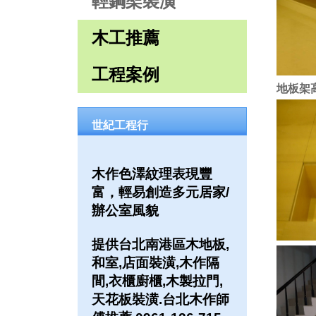
輕鋼架裝潢
木工推薦
工程案例
地板架
世紀工程行
木作色澤紋理表現豐
富，輕易創造多元居家/
辦公室風貌
提供台北南港區木地板,
和室,店面裝潢,木作隔
間,衣櫃廚櫃,木製拉門,
天花板裝潢.台北木作師