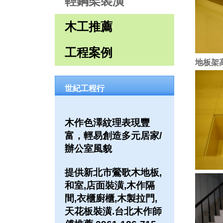
輕鋼架裝潢
木工推薦
工程案例
地板架
世紀工程行
木作色澤紋理表現豐
富，輕易創造多元居家/
辦公室風貌
提供新北市鶯歌木地板,
和室,店面裝潢,木作隔
間,衣櫃廚櫃,木製拉門,
天花板裝潢.台北木作師