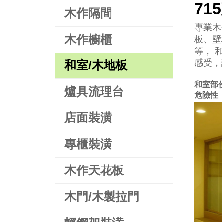
71
木作隔間
專業木
木作櫥櫃
板、壁
等， 
感受，
和室/木地板
和室部
爐具流理台
危險性
店面裝潢
專櫃裝潢
木作天花板
木門/木製拉門