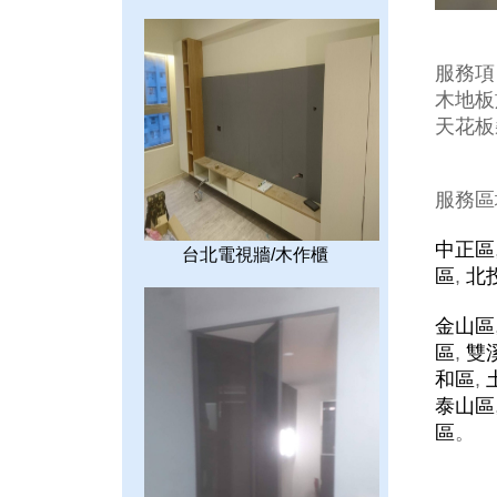
服務項
木地板施
天花板裝
服務區
中正區
台北電視牆/木作櫃
區
,
北
金山區
區
,
雙
和區
,
泰山區
區
。