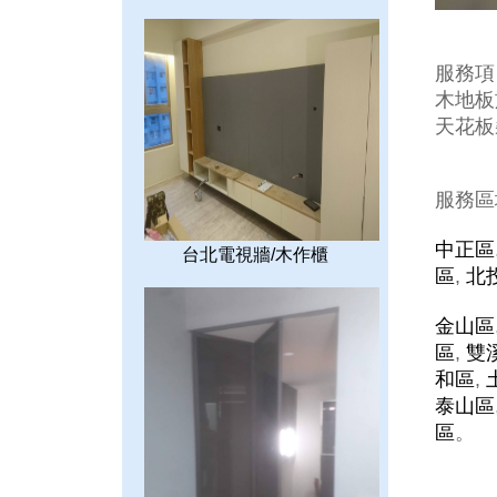
服務項
木地板施
天花板裝
服務區
中正區
台北電視牆/木作櫃
區
,
北
金山區
區
,
雙
和區
,
泰山區
區
。