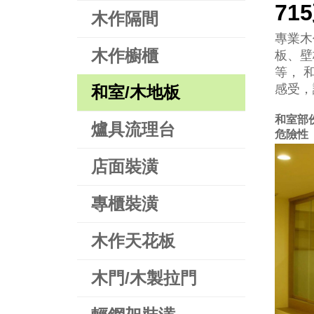
71
木作隔間
專業木
木作櫥櫃
板、壁
等， 
感受，
和室/木地板
和室部
爐具流理台
危險性
店面裝潢
專櫃裝潢
木作天花板
木門/木製拉門