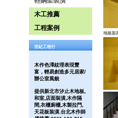
輕鋼架裝潢
木工推薦
工程案例
地板架
世紀工程行
木作色澤紋理表現豐
富，輕易創造多元居家/
辦公室風貌
提供新北市汐止木地板,
和室,店面裝潢,木作隔
間,衣櫃廚櫃,木製拉門,
天花板裝潢.台北木作師