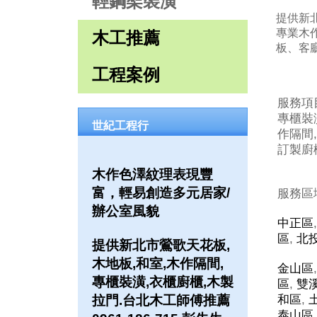
輕鋼架裝潢
提供新北
專業木
木工推薦
板、客
工程案例
服務項
專櫃裝潢
世紀工程行
作隔間,
訂製廚櫃
木作色澤紋理表現豐
富，輕易創造多元居家/
服務區
辦公室風貌
中正區
區
,
北
提供新北市鶯歌天花板,
木地板,和室,木作隔間,
金山區
專櫃裝潢,衣櫃廚櫃,木製
區
,
雙
拉門.台北木工師傅推薦
和區
,
泰山區