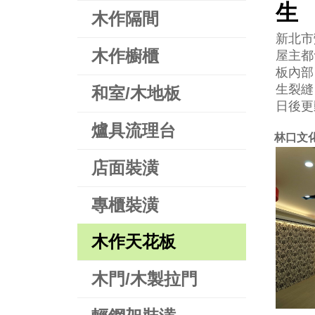
生
木作隔間
新北市
木作櫥櫃
屋主都
板內部
生裂縫
和室/木地板
日後更
爐具流理台
林口文
店面裝潢
專櫃裝潢
木作天花板
木門/木製拉門