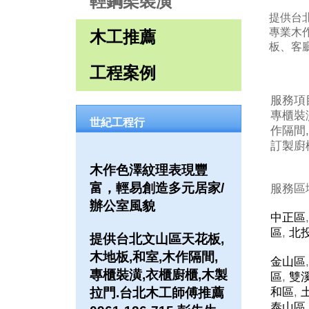
輕鋼架裝潢
提供台北
專業木
木工推薦
板、客
工程案例
服務項
專櫃裝潢
世紀工程行
作隔間,
訂製廚櫃
木作色澤紋理表現豐
富，輕易創造多元居家/
服務區
辦公室風貌
中正區
區
,
北
提供台北文山區天花板,
木地板,和室,木作隔間,
金山區
專櫃裝潢,衣櫃廚櫃,木製
區
,
雙
拉門.台北木工師傅推薦
和區
,
泰山區