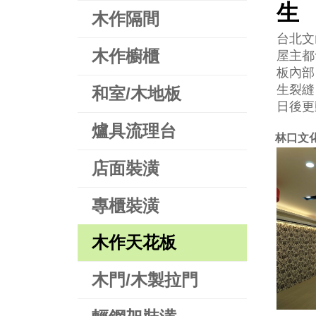
生
木作隔間
台北文
木作櫥櫃
屋主都
板內部
生裂縫
和室/木地板
日後更
爐具流理台
林口文
店面裝潢
專櫃裝潢
木作天花板
木門/木製拉門