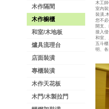
木工師
木作隔間
室內裝
裝潢,
木作櫥櫃
您不必
開支、
和室/木地板
接入侵
和室、
五斗櫃
爐具流理台
明、各
店面裝潢
專櫃裝潢
木作天花板
木門/木製拉門