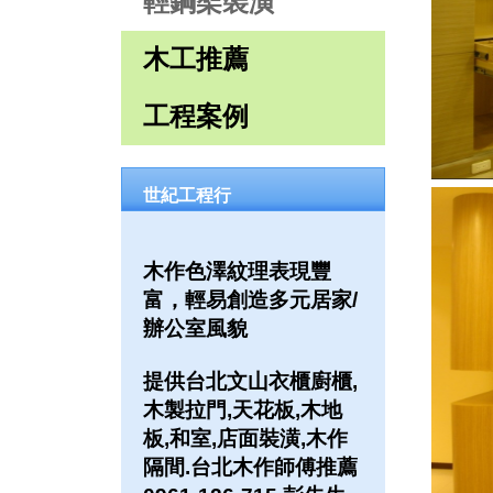
輕鋼架裝潢
木工推薦
工程案例
世紀工程行
木作色澤紋理表現豐
富，輕易創造多元居家/
辦公室風貌
提供台北文山衣櫃廚櫃,
木製拉門,天花板,木地
板,和室,店面裝潢,木作
隔間.台北木作師傅推薦