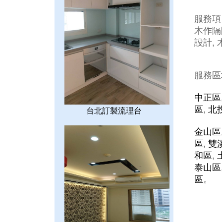
服務項
木作隔間
設計, 
服務區
中正區
區
,
北
台北訂製流理台
金山區
區
,
雙
和區
,
泰山區
區
。