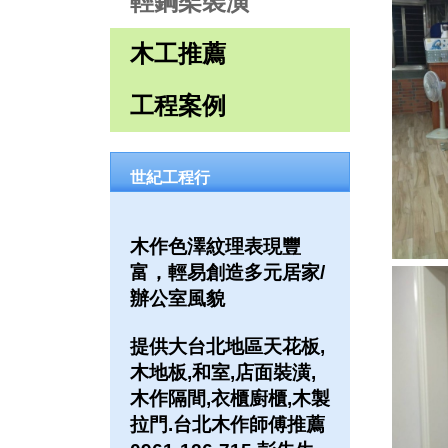
輕鋼架裝潢
木工推薦
工程案例
世紀工程行
木作色澤紋理表現豐
富，輕易創造多元居家/
辦公室風貌
提供大台北地區天花板,
木地板,和室,店面裝潢,
木作隔間,衣櫃廚櫃,木製
拉門.台北木作師傅推薦