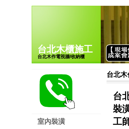
台北木櫃施工
台北木作電視牆/收納櫃
台北木
台
裝潢
工師
室內裝潢