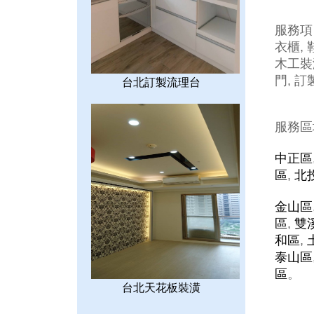
服務項
衣櫃, 
木工裝
門, 訂
台北訂製流理台
服務區
中正區
區
,
北
金山區
區
,
雙
和區
,
泰山區
區
。
台北天花板裝潢