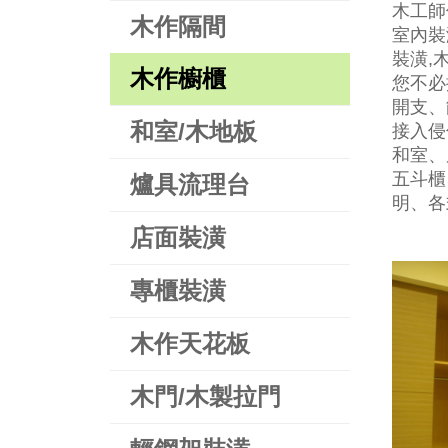
木工師
木作隔間
室內裝
裝潢,
木作櫥櫃
您不必
開支、
和室/木地板
接入侵
和室、
五斗櫃
爐具流理台
明、各
店面裝潢
專櫃裝潢
木作天花板
木門/木製拉門