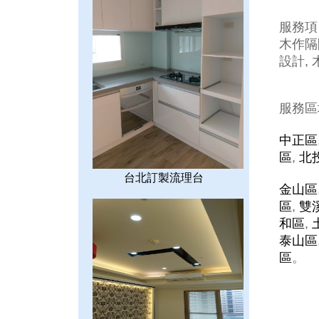
服務項
木作隔間
設計, 
服務區
中正區
區
,
北
台北訂製流理台
金山區
區
,
雙
和區
,
泰山區
區
。