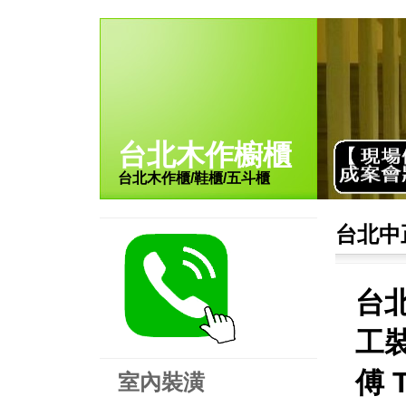
台北木作櫥櫃
台北木作櫃/鞋櫃/五斗櫃
台北中
台
工裝
傅 
室內裝潢