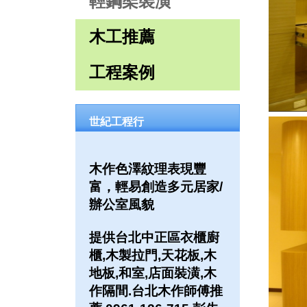
輕鋼架裝潢
木工推薦
工程案例
世紀工程行
木作色澤紋理表現豐
富，輕易創造多元居家/
辦公室風貌
提供台北中正區衣櫃廚
櫃,木製拉門,天花板,木
地板,和室,店面裝潢,木
作隔間.台北木作師傅推