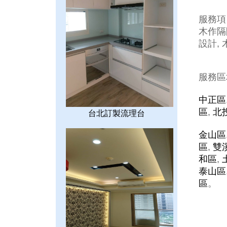
服務項
木作隔間
設計, 
服務區
中正區
區
,
北
台北訂製流理台
金山區
區
,
雙
和區
,
泰山區
區
。