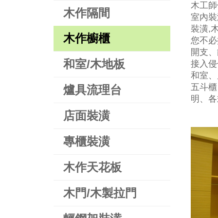
木工師
木作隔間
室內裝
裝潢,
木作櫥櫃
您不必
開支、
和室/木地板
接入侵
和室、
五斗櫃
爐具流理台
明、各
店面裝潢
專櫃裝潢
木作天花板
木門/木製拉門