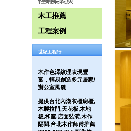
輕鋼架裝潢
木工推薦
工程案例
世紀工程行
木作色澤紋理表現豐
富，輕易創造多元居家/
辦公室風貌
提供台北內湖衣櫃廚櫃,
木製拉門,天花板,木地
板,和室,店面裝潢,木作
隔間.台北木作師傅推薦