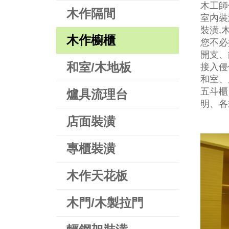
木工師
木作隔間
室內裝
裝潢,
木作櫥櫃
您不必
開支、
和室/木地板
接入侵
和室、
五斗櫃
爐具流理台
明、各
店面裝潢
專櫃裝潢
木作天花板
木門/木製拉門