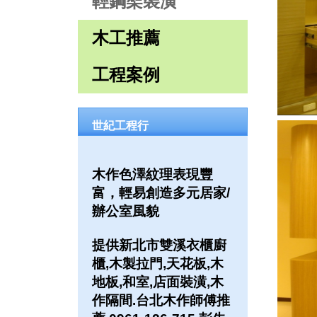
輕鋼架裝潢
木工推薦
工程案例
世紀工程行
木作色澤紋理表現豐
富，輕易創造多元居家/
辦公室風貌
提供新北市雙溪衣櫃廚
櫃,木製拉門,天花板,木
地板,和室,店面裝潢,木
作隔間.台北木作師傅推