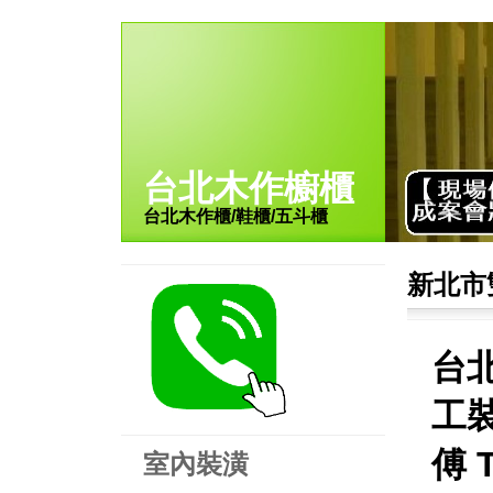
台北木作櫥櫃
台北木作櫃/鞋櫃/五斗櫃
新北市
台
工裝
傅 
室內裝潢