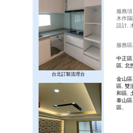
服務項
木作隔間
設計, 
服務區
中正區
區
,
北
台北訂製流理台
金山區
區
,
雙
和區
,
泰山區
區
。