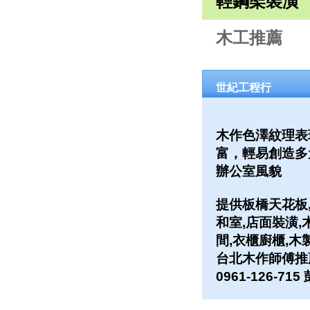
輕鋼架裝潢
木工推薦
世紀工程行
木作色澤紋理表
富，輕易創造多
辦公室風貌
提供板橋天花板,
和室,店面裝潢,
間,衣櫃廚櫃,木
台北木作師傅推
0961-126-71