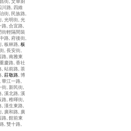
文昌街, 文華廚
四川路, 四維
民治街, 民族路,
, 光明街, 光
一路, 合宜路,
西門街輕隔間裝
府中路, 府後街,
街, 板林路,
板
街, 長安街,
西路, 南雅東
 重慶路, 香社
, 站前路, 茶
路,
莊敬路
, 博
, 華江一路,
一街, 新民街,
, 溪北路, 溪
板路, 稚暉街,
, 漢生東路,
, 廣和路, 廣
西路, 館前東
路, 雙十路,