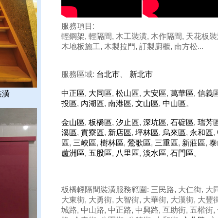
服務項目:
輕鋼架, 輕隔間, 木工裝潢, 木作隔間, 天花板裝
木地板施工, 木製拉門, 訂製廚櫃, 南方松...
服務區域:
台北市
、
新北市
中正區
,
大同區
,
松山區
,
大安區
,
萬華區
,
信義
裝潢
投區
,
內湖區
,
南港區
,
文山區
,
中山區
。
金山區
,
板橋區
,
汐止區
,
深坑區
,
石碇區
,
瑞芳
溪區
,
貢寮區
,
新店區
,
坪林區
,
烏來區
,
永和區
,
區
,
三峽區
,
樹林區
,
鶯歌區
,
三重區
,
新莊區
,
泰
蘆洲區
,
五股區
,
八里區
,
淡水區
,
石門區
。
板橋輕隔間裝潢服務範圍: 三民路, 大仁街, 大同
大東街, 大勇街, 大智街, 大華街, 大漢街, 大豐街
城路, 中山路, 中正路, 中興路, 互助街, 五權街,