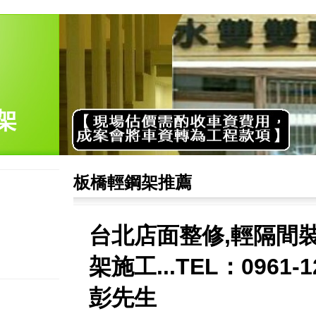
架
板橋輕鋼架推薦
台北店面整修,輕隔間裝
架施工...TEL：0961-1
彭先生