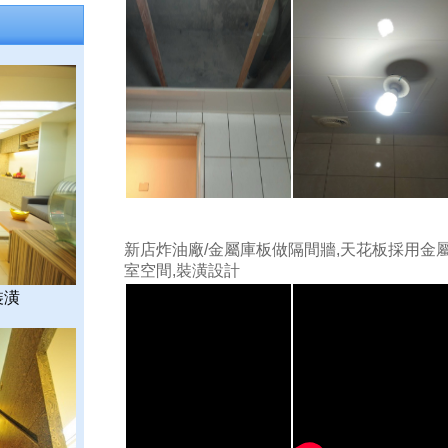
新店炸油廠/金屬庫板做隔間牆,天花板採用金
室空間,裝潢設計
裝潢