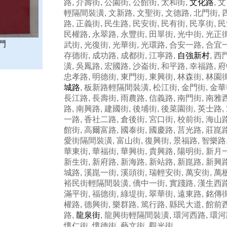
路, 介壽街, 公園街, 公館街, 太和街,
文化路
, 
輕隔間裝潢, 文新路, 文聖街, 文德路, 北門街, 
路, 正義街, 民生路, 民安街, 民有街, 民享街, 
民權路, 永翠路, 永豐街, 田單街, 光中街, 光正街
門
武街, 光復街, 光華街, 光環路, 合安一路, 合宜
存德街, 成功路, 成都街, 江寧路,
自強新村
, 
潢, 吳鳳路, 宏國路, 沙崙街, 和平路, 幸福路, 
忠孝路, 明德街, 東門街, 東興街, 林森街, 林園
城路
, 板新路輕隔間裝潢, 松江街, 金門街, 金華
長江路, 長壽街, 雨農路, 信義路, 南門街, 南雅
路, 南興路, 建國街, 後埔街, 後菜園街, 英士路,
一路, 香社二路, 倉後街, 宮口街, 校前街, 海山路
館街, 高爾富路, 國泰街, 國慶路, 莒光路, 莊崑
愛街隔間裝潢, 富山街, 復興街, 景福路, 智樂路
華東街, 華福街, 華興街, 貴興路, 陽明街, 新月
新生街, 新府路, 新海路, 新站路, 新崑路, 新興路
城路, 溪崑一街, 溪頭街, 瑞輕安街, 萬安街, 萬
裕民街輕隔間裝潢, 僑中一街, 實踐路, 漢生西路
滿平街, 福德街, 綠堤街, 翠華街, 遠東路, 銘傳街
權路, 德興街, 樂群路, 篤行路, 縣民大道, 館前
路,
龍泉街
, 龍興街輕隔間裝潢, 環河西路, 環河
懷仁街, 懷德街, 藝文街, 觀光街