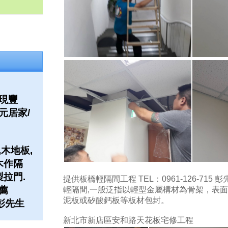
現豐
元居家/
木地板,
木作隔
製拉門.
提供板橋輕隔間工程 TEL：0961-126-715 彭
薦
輕隔間,一般泛指以輕型金屬構材為骨架，表
泥板或矽酸鈣板等板材包封。
5 彭先生
新北市新店區安和路天花板宅修工程