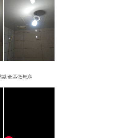
屬製,全區做無塵