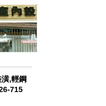
潢,輕鋼
26-715