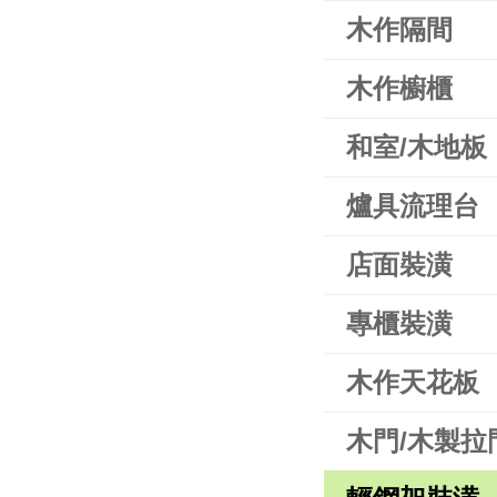
木作隔間
木作櫥櫃
和室/木地板
爐具流理台
店面裝潢
專櫃裝潢
木作天花板
木門/木製拉