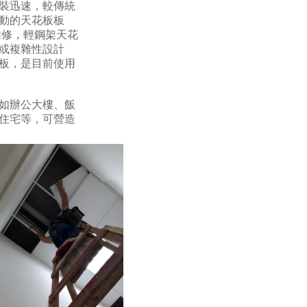
裝迅速，較傳統
動的天花板板
維修，輕鋼架天花
或複雜性設計
板，是目前使用
如辦公大樓、飯
住宅等，可營造