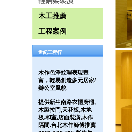
輕鋼架裝潢
木工推薦
工程案例
世紀工程行
木作色澤紋理表現豐
富，輕易創造多元居家/
辦公室風貌
提供新生南路衣櫃廚櫃,
木製拉門,天花板,木地
板,和室,店面裝潢,木作
隔間.台北木作師傅推薦