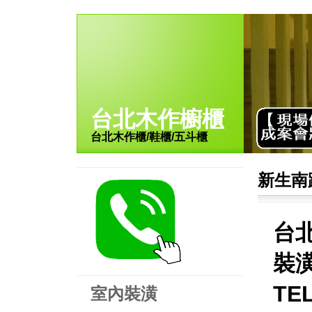
台北木作櫥櫃
台北木作櫃/鞋櫃/五斗櫃
新生南
台
裝潢
TE
室內裝潢