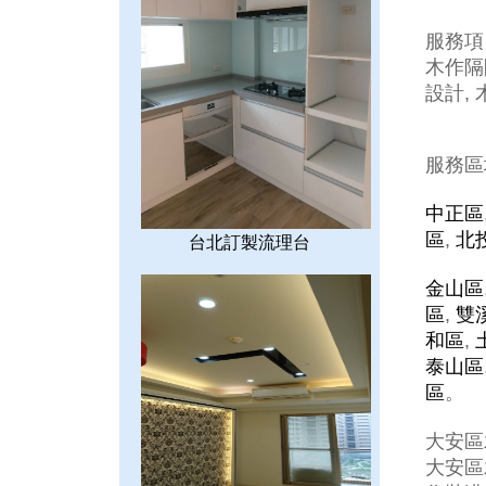
服務項
木作隔間
設計, 
服務區
中正區
區
,
北
台北訂製流理台
金山區
區
,
雙
和區
,
泰山區
區
。
大安區
大安區