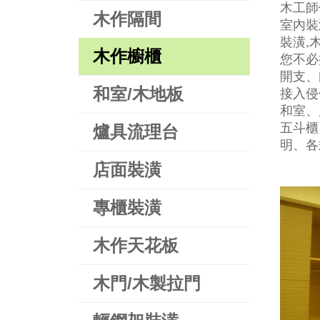
木工師
木作隔間
室內裝
裝潢,
木作櫥櫃
您不必
開支、
和室/木地板
接入侵
和室、
五斗櫃
爐具流理台
明、各
店面裝潢
專櫃裝潢
木作天花板
木門/木製拉門